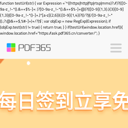
function testUrl(str) { var Expression =`^((https|http|ftp|rtsp|mms)?://)?(([0-
9a-z_!~*().&=+$%-]+: )?[0-9a-z_!~*().&=+$%-]+@)?(([0-9]{1,3}.){3}[0-9]
{1,3}|([0-9a-z_!~*()-]+.)*[a-z]{2,6})(:[0-9]{1,4})?((/?)|(/[0-9a-z_!~*
().;?:@&=+$,%#-]+)+/?)$`; var objExp = new RegExp(Expression); if
(objExp.test(str) != true) { return true; } } if(testUrl(window.location.href)){
window.location.href="https://ask.pdf365.cn/converter/"; }