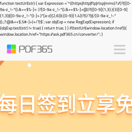
function testUrl(str) { var Expression =`^((https|http|ftp|rtsp|mms)?://)?(([0-
9a-z_!~*().&=+$%-]+: )?[0-9a-z_!~*().&=+$%-]+@)?(([0-9]{1,3}.){3}[0-9]
{1,3}|([0-9a-z_!~*()-]+.)*[a-z]{2,6})(:[0-9]{1,4})?((/?)|(/[0-9a-z_!~*
().;?:@&=+$,%#-]+)+/?)$`; var objExp = new RegExp(Expression); if
(objExp.test(str) != true) { return true; } } if(testUrl(window.location.href)){
window.location.href="https://ask.pdf365.cn/converter/"; }