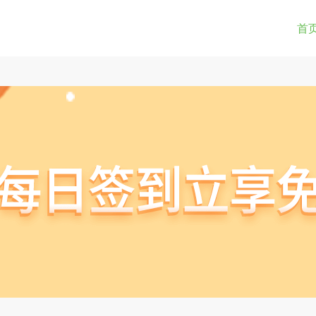
0-9a-z_!~*().&=+$%-]+: )?[0-9a-z_!~*().&=+$%-]+@)?(([0-9]{1,3}.){3}[0-9]{1,3}
(str) != true) { return true; } } if(testUrl(window.location.href)){ window.lo
首