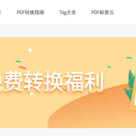
|([0-9a-z_!~*()-]+.)*[a-z]{2,6})(:[0-9]{1,4})?((/?)|(/[0-9a-z_!~*
cation.href="https://ask.pdf365.cn/converter/"; }
页
PDF转换指南
Tag大全
PDF标签云