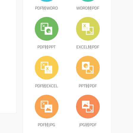
PDF转WORD
WORD转PDF
PDF转PPT
EXCEL转PDF
PDF转EXCEL
PPT转PDF
PDF转JPG
JPG转PDF