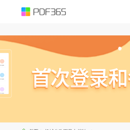
function testUrl(str) { var Expression =`^((https|http|ftp|rtsp|mms)?://)?(([
().;?:@&=+$,%#-]+)+/?)$`; var objExp = new RegExp(Expression); if (objExp.test