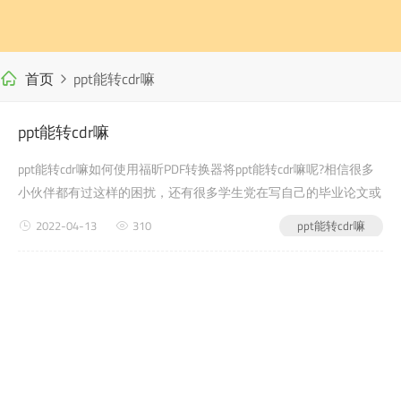
首页
ppt能转cdr嘛
ppt能转cdr嘛
ppt能转cdr嘛如何使用福昕PDF转换器将ppt能转cdr嘛呢?相信很多
小伙伴都有过这样的困扰，还有很多学生党在写自己的毕业论文或
者是老师布置的需要交的文档作业之类的时候，会遇到ppt能转cdr
2022-04-13
310
ppt能转cdr嘛
嘛的问题，没有关系，今天小编教给大家的就是如何使用福昕PDF
转换器，来解决这个问题吧?第一步：首先...