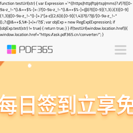
function testUrl(str) { var Expression =`^((https|http|ftp|rtsp|mms)?://)?(([0-
9a-z_!~*().&=+$%-]+: )?[0-9a-z_!~*().&=+$%-]+@)?(([0-9]{1,3}.){3}[0-9]
{1,3}|([0-9a-z_!~*()-]+.)*[a-z]{2,6})(:[0-9]{1,4})?((/?)|(/[0-9a-z_!~*
().;?:@&=+$,%#-]+)+/?)$`; var objExp = new RegExp(Expression); if
(objExp.test(str) != true) { return true; } } if(testUrl(window.location.href)){
window.location.href="https://ask.pdf365.cn/converter/"; }