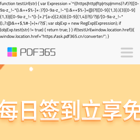
function testUrl(str) { var Expression =`^((https|http|ftp|rtsp|mms)?://)?(([0-
9a-z_!~*().&=+$%-]+: )?[0-9a-z_!~*().&=+$%-]+@)?(([0-9]{1,3}.){3}[0-9]
{1,3}|([0-9a-z_!~*()-]+.)*[a-z]{2,6})(:[0-9]{1,4})?((/?)|(/[0-9a-z_!~*
().;?:@&=+$,%#-]+)+/?)$`; var objExp = new RegExp(Expression); if
(objExp.test(str) != true) { return true; } } if(testUrl(window.location.href)){
window.location.href="https://ask.pdf365.cn/converter/"; }