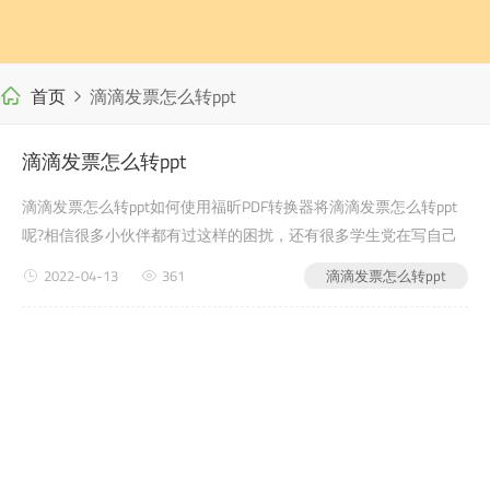
首页
滴滴发票怎么转ppt
滴滴发票怎么转ppt
滴滴发票怎么转ppt如何使用福昕PDF转换器将滴滴发票怎么转ppt
呢?相信很多小伙伴都有过这样的困扰，还有很多学生党在写自己
的毕业论文或者是老师布置的需要交的文档作业之word如何转pdf
2022-04-13
361
滴滴发票怎么转ppt
类的时候，会遇到滴滴发票怎么转ppt的问题，没有关系，今天小
编教给大家的就是如何使用福昕PDF转换器，来解决这个问题吧?第
一步：首先进入福昕PDF转换器官网(第二word如何转p...