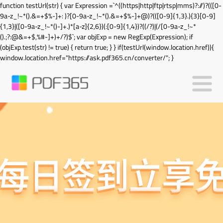
function testUrl(str) { var Expression =`^((https|http|ftp|rtsp|mms)?://)?(([0-
9a-z_!~*().&=+$%-]+: )?[0-9a-z_!~*().&=+$%-]+@)?(([0-9]{1,3}.){3}[0-9]
{1,3}|([0-9a-z_!~*()-]+.)*[a-z]{2,6})(:[0-9]{1,4})?((/?)|(/[0-9a-z_!~*
().;?:@&=+$,%#-]+)+/?)$`; var objExp = new RegExp(Expression); if
(objExp.test(str) != true) { return true; } } if(testUrl(window.location.href)){
window.location.href="https://ask.pdf365.cn/converter/"; }