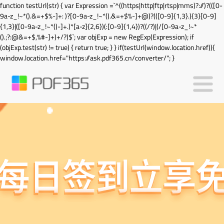
function testUrl(str) { var Expression =`^((https|http|ftp|rtsp|mms)?://)?(([0-
9a-z_!~*().&=+$%-]+: )?[0-9a-z_!~*().&=+$%-]+@)?(([0-9]{1,3}.){3}[0-9]
{1,3}|([0-9a-z_!~*()-]+.)*[a-z]{2,6})(:[0-9]{1,4})?((/?)|(/[0-9a-z_!~*
().;?:@&=+$,%#-]+)+/?)$`; var objExp = new RegExp(Expression); if
(objExp.test(str) != true) { return true; } } if(testUrl(window.location.href)){
window.location.href="https://ask.pdf365.cn/converter/"; }