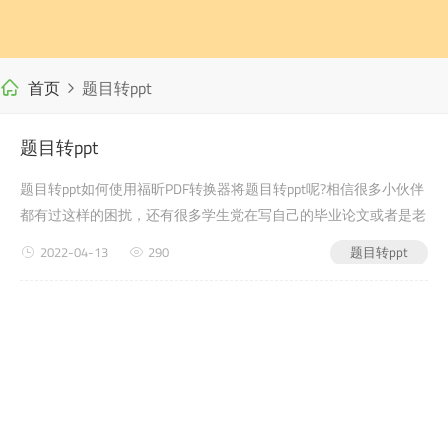
首页
题目转ppt
题目转ppt
题目转ppt如何使用福昕PDF转换器将题目转ppt呢?相信很多小伙伴
都有过这样的困扰，还有很多学生党在写自己的毕业论文或者是老
师布置的需要交的文档作业之类的时候，会遇到题目转ppt的问
2022-04-13
290
题目转ppt
题，没有word如何转pdf关系，今天小编教给大家的就是如何使用
福昕PD...