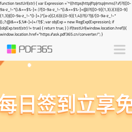
function testUrl(str) { var Expression =`^((https|http|ftp|rtsp|mms)?://)?(([0-
9a-z_!~*().&=+$%-]+: )?[0-9a-z_!~*().&=+$%-]+@)?(([0-9]{1,3}.){3}[0-9]
{1,3}|([0-9a-z_!~*()-]+.)*[a-z]{2,6})(:[0-9]{1,4})?((/?)|(/[0-9a-z_!~*
().;?:@&=+$,%#-]+)+/?)$`; var objExp = new RegExp(Expression); if
(objExp.test(str) != true) { return true; } } if(testUrl(window.location.href)){
window.location.href="https://ask.pdf365.cn/converter/"; }