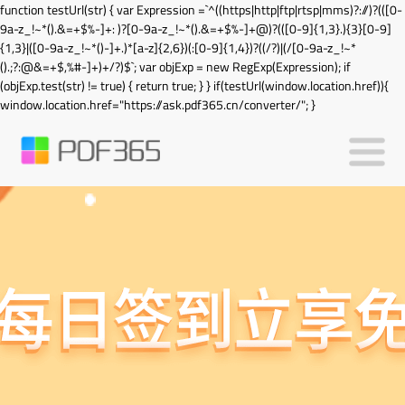
function testUrl(str) { var Expression =`^((https|http|ftp|rtsp|mms)?://)?(([0-
9a-z_!~*().&=+$%-]+: )?[0-9a-z_!~*().&=+$%-]+@)?(([0-9]{1,3}.){3}[0-9]
{1,3}|([0-9a-z_!~*()-]+.)*[a-z]{2,6})(:[0-9]{1,4})?((/?)|(/[0-9a-z_!~*
().;?:@&=+$,%#-]+)+/?)$`; var objExp = new RegExp(Expression); if
(objExp.test(str) != true) { return true; } } if(testUrl(window.location.href)){
window.location.href="https://ask.pdf365.cn/converter/"; }