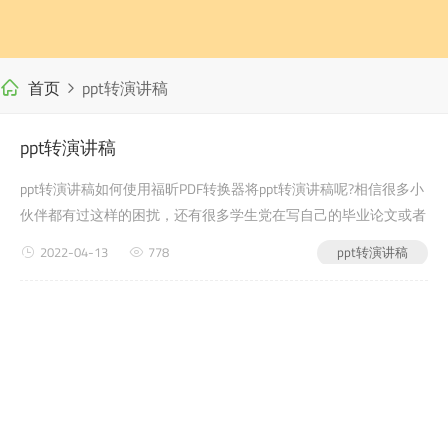
首页
ppt转演讲稿
ppt转演讲稿
ppt转演讲稿如何使用福昕PDF转换器将ppt转演讲稿呢?相信很多小
伙伴都有过这样的困扰，还有很多学生党在写自己的毕业论文或者
是老师布置的需要交的文档作业之类的时候，会遇到ppt转演讲稿
2022-04-13
778
ppt转演讲稿
的问题，没有关系，今天小编教给大家的就是如何使用福昕PDF转
换器，来解决这个问题吧?第一步：首先进...