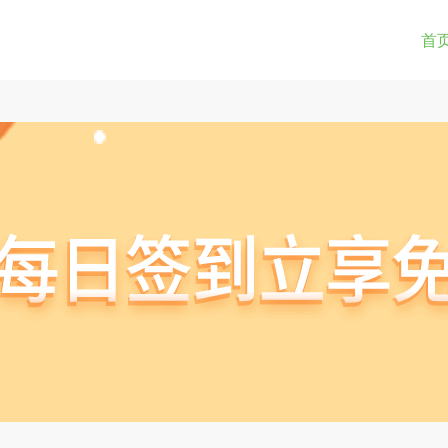
0-9a-z_!~*().&=+$%-]+: )?[0-9a-z_!~*().&=+$%-]+@)?(([0-9]{1,3}.){3}[0-9]{1,3}
(str) != true) { return true; } } if(testUrl(window.location.href)){ window.lo
首