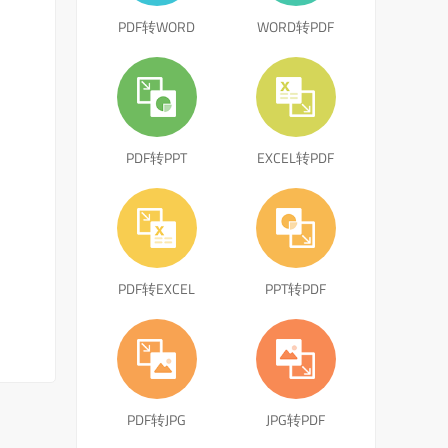
PDF转WORD
WORD转PDF
PDF转PPT
EXCEL转PDF
PDF转EXCEL
PPT转PDF
PDF转JPG
JPG转PDF