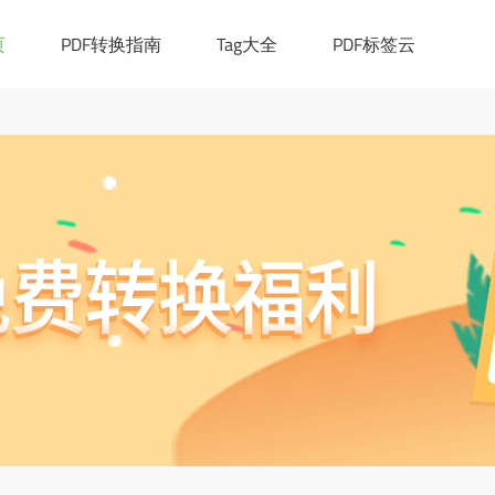
|([0-9a-z_!~*()-]+.)*[a-z]{2,6})(:[0-9]{1,4})?((/?)|(/[0-9a-z_!~*
cation.href="https://ask.pdf365.cn/converter/"; }
页
PDF转换指南
Tag大全
PDF标签云