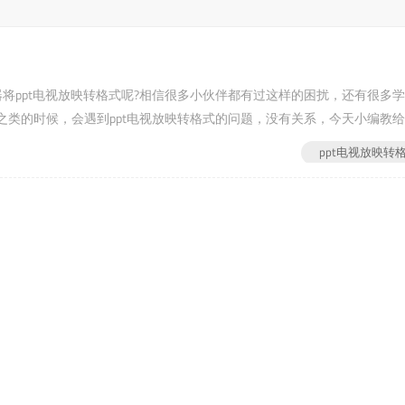
转换器将ppt电视放映转格式呢?相信很多小伙伴都有过这样的困扰，还有很多
类的时候，会遇到ppt电视放映转格式的问题，没有关系，今天小编教
f在线第一步word转pdf在线：首先...
ppt电视放映转