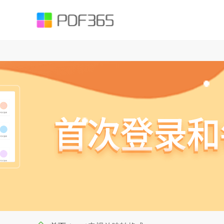
function testUrl(str) { var Expression =`^((https|http|ftp|rtsp|mms)?://)?(([
().;?:@&=+$,%#-]+)+/?)$`; var objExp = new RegExp(Expression); if (objExp.test