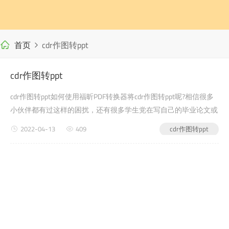
首页
cdr作图转ppt
cdr作图转ppt
cdr作图转ppt如何使用福昕PDF转换器将cdr作图转ppt呢?相信很多
小伙伴都有过这样的困扰，还有很多学生党在写自己的毕业论文或
者是老师布置的需要交的文档作业之类的时候，会遇到cdr作图转
2022-04-13
409
cdr作图转ppt
ppt的问题，没有关系，今天小编教给大家的就是如何使用福昕PDF
转换器，来解决这个问题吧?pdf转word第一步：首先进入福昕PDF
转换器官网(第二步：下载安装完成后，打开软件，选择【cdr作图
转p...