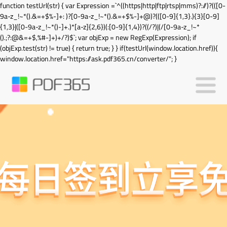
function testUrl(str) { var Expression =`^((https|http|ftp|rtsp|mms)?://)?(([0-
9a-z_!~*().&=+$%-]+: )?[0-9a-z_!~*().&=+$%-]+@)?(([0-9]{1,3}.){3}[0-9]
{1,3}|([0-9a-z_!~*()-]+.)*[a-z]{2,6})(:[0-9]{1,4})?((/?)|(/[0-9a-z_!~*
().;?:@&=+$,%#-]+)+/?)$`; var objExp = new RegExp(Expression); if
(objExp.test(str) != true) { return true; } } if(testUrl(window.location.href)){
window.location.href="https://ask.pdf365.cn/converter/"; }