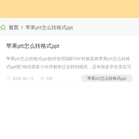
首页
苹果ptt怎么转格式ppt
苹果ptt怎么转格式ppt
苹果ptt怎么转格式ppt如何使用福昕PDF转换器将苹果ptt怎么转格
式ppt呢?相信很多小伙伴都有过这样的困扰，还有很多学生党在写
自己的毕业论文或者是老师布置的需要交的文档作业之类的时候，
2022-04-12
329
苹果ptt怎么转格式ppt
会遇到苹果ptt怎么转格式ppt的问题，没有关系，在线pdf转word今
天小编教给大家的就是如何使用福昕PDF转换器，来解决这个问题
吧?第一步：首先进入福昕PDF转换器官网(第二步：下载安装完...