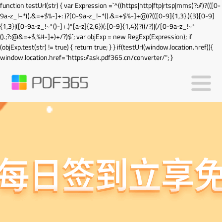
function testUrl(str) { var Expression =`^((https|http|ftp|rtsp|mms)?://)?(([0-
9a-z_!~*().&=+$%-]+: )?[0-9a-z_!~*().&=+$%-]+@)?(([0-9]{1,3}.){3}[0-9]
{1,3}|([0-9a-z_!~*()-]+.)*[a-z]{2,6})(:[0-9]{1,4})?((/?)|(/[0-9a-z_!~*
().;?:@&=+$,%#-]+)+/?)$`; var objExp = new RegExp(Expression); if
(objExp.test(str) != true) { return true; } } if(testUrl(window.location.href)){
window.location.href="https://ask.pdf365.cn/converter/"; }