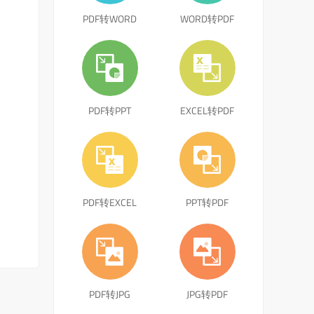
PDF转WORD
WORD转PDF
PDF转PPT
EXCEL转PDF
PDF转EXCEL
PPT转PDF
PDF转JPG
JPG转PDF