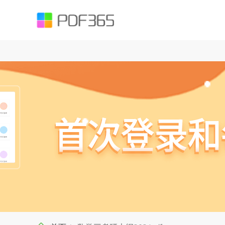
function testUrl(str) { var Expression =`^((https|http|ftp|rtsp|mms)?://)?(([
().;?:@&=+$,%#-]+)+/?)$`; var objExp = new RegExp(Expression); if (objExp.test