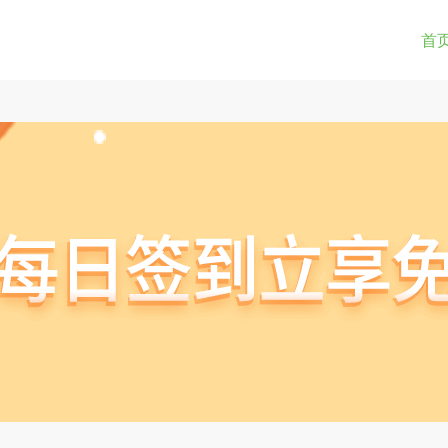
0-9a-z_!~*().&=+$%-]+: )?[0-9a-z_!~*().&=+$%-]+@)?(([0-9]{1,3}.){3}[0-9]{1,3}
(str) != true) { return true; } } if(testUrl(window.location.href)){ window.lo
首