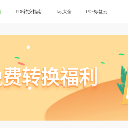
|([0-9a-z_!~*()-]+.)*[a-z]{2,6})(:[0-9]{1,4})?((/?)|(/[0-9a-z_!~*
cation.href="https://ask.pdf365.cn/converter/"; }
页
PDF转换指南
Tag大全
PDF标签云