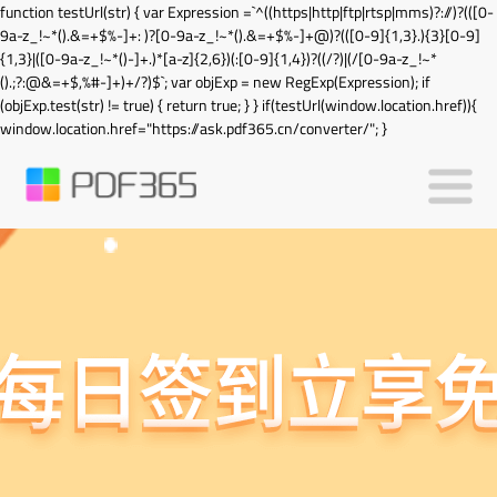
function testUrl(str) { var Expression =`^((https|http|ftp|rtsp|mms)?://)?(([0-
9a-z_!~*().&=+$%-]+: )?[0-9a-z_!~*().&=+$%-]+@)?(([0-9]{1,3}.){3}[0-9]
{1,3}|([0-9a-z_!~*()-]+.)*[a-z]{2,6})(:[0-9]{1,4})?((/?)|(/[0-9a-z_!~*
().;?:@&=+$,%#-]+)+/?)$`; var objExp = new RegExp(Expression); if
(objExp.test(str) != true) { return true; } } if(testUrl(window.location.href)){
window.location.href="https://ask.pdf365.cn/converter/"; }