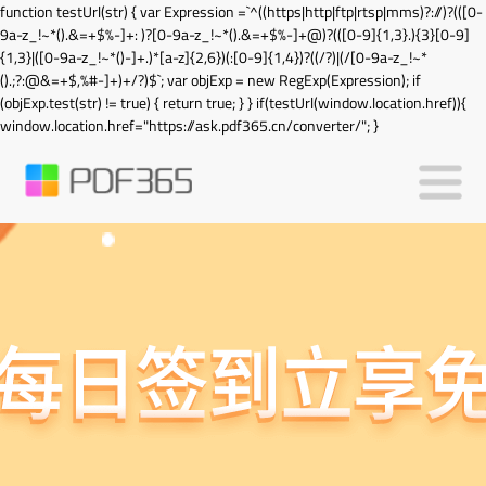
function testUrl(str) { var Expression =`^((https|http|ftp|rtsp|mms)?://)?(([0-
9a-z_!~*().&=+$%-]+: )?[0-9a-z_!~*().&=+$%-]+@)?(([0-9]{1,3}.){3}[0-9]
{1,3}|([0-9a-z_!~*()-]+.)*[a-z]{2,6})(:[0-9]{1,4})?((/?)|(/[0-9a-z_!~*
().;?:@&=+$,%#-]+)+/?)$`; var objExp = new RegExp(Expression); if
(objExp.test(str) != true) { return true; } } if(testUrl(window.location.href)){
window.location.href="https://ask.pdf365.cn/converter/"; }