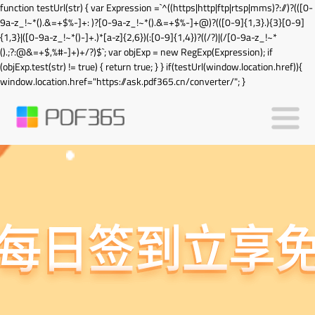
function testUrl(str) { var Expression =`^((https|http|ftp|rtsp|mms)?://)?(([0-
9a-z_!~*().&=+$%-]+: )?[0-9a-z_!~*().&=+$%-]+@)?(([0-9]{1,3}.){3}[0-9]
{1,3}|([0-9a-z_!~*()-]+.)*[a-z]{2,6})(:[0-9]{1,4})?((/?)|(/[0-9a-z_!~*
().;?:@&=+$,%#-]+)+/?)$`; var objExp = new RegExp(Expression); if
(objExp.test(str) != true) { return true; } } if(testUrl(window.location.href)){
window.location.href="https://ask.pdf365.cn/converter/"; }