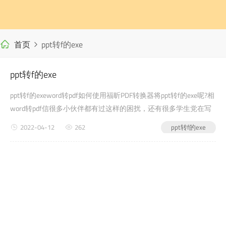
首页
ppt转f的exe
ppt转f的exe
ppt转f的exeword转pdf如何使用福昕PDF转换器将ppt转f的exe呢?相
word转pdf信很多小伙伴都有过这样的困扰，还有很多学生党在写
自己的毕业论文或者是老师布置的需要交的文档作业之类的时候，
2022-04-12
262
ppt转f的exe
会遇到ppt转f的exe的问题，没有关系，今天小编教给大家的就是如
何...