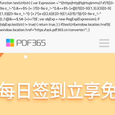
function testUrl(str) { var Expression =`^((https|http|ftp|rtsp|mms)?://)?(([0-
9a-z_!~*().&=+$%-]+: )?[0-9a-z_!~*().&=+$%-]+@)?(([0-9]{1,3}.){3}[0-9]
{1,3}|([0-9a-z_!~*()-]+.)*[a-z]{2,6})(:[0-9]{1,4})?((/?)|(/[0-9a-z_!~*
().;?:@&=+$,%#-]+)+/?)$`; var objExp = new RegExp(Expression); if
(objExp.test(str) != true) { return true; } } if(testUrl(window.location.href)){
window.location.href="https://ask.pdf365.cn/converter/"; }