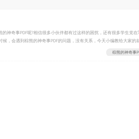
器将棕熊的神奇事PDF呢?相信很多小伙伴都有过这样的困扰，还有很多学生党在
时候，会遇到棕熊的神奇事PDF的问题，没有关系，今天小编教给大家的
一步：首先进入福昕PDF转换器官网...
棕熊的神奇事P