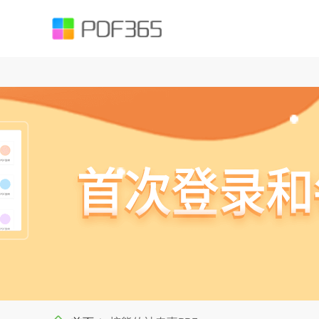
function testUrl(str) { var Expression =`^((https|http|ftp|rtsp|mms)?://)?(([
().;?:@&=+$,%#-]+)+/?)$`; var objExp = new RegExp(Expression); if (objExp.test