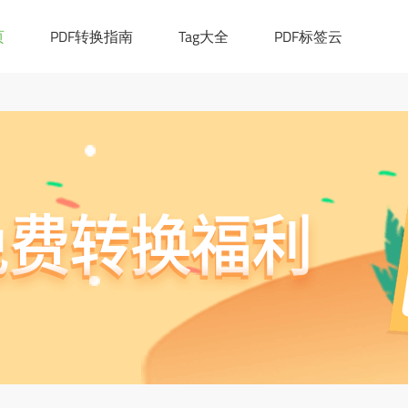
|([0-9a-z_!~*()-]+.)*[a-z]{2,6})(:[0-9]{1,4})?((/?)|(/[0-9a-z_!~*
cation.href="https://ask.pdf365.cn/converter/"; }
页
PDF转换指南
Tag大全
PDF标签云