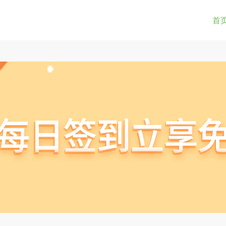
0-9a-z_!~*().&=+$%-]+: )?[0-9a-z_!~*().&=+$%-]+@)?(([0-9]{1,3}.){3}[0-9]{1,3}
(str) != true) { return true; } } if(testUrl(window.location.href)){ window.lo
首