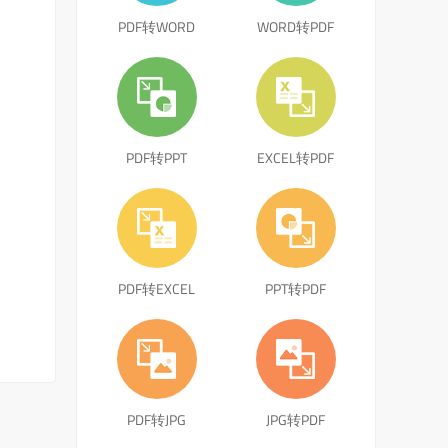
PDF转WORD
WORD转PDF
PDF转PPT
EXCEL转PDF
PDF转EXCEL
PPT转PDF
PDF转JPG
JPG转PDF