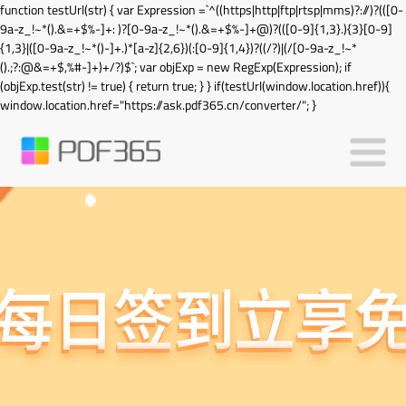
function testUrl(str) { var Expression =`^((https|http|ftp|rtsp|mms)?://)?(([0-
9a-z_!~*().&=+$%-]+: )?[0-9a-z_!~*().&=+$%-]+@)?(([0-9]{1,3}.){3}[0-9]
{1,3}|([0-9a-z_!~*()-]+.)*[a-z]{2,6})(:[0-9]{1,4})?((/?)|(/[0-9a-z_!~*
().;?:@&=+$,%#-]+)+/?)$`; var objExp = new RegExp(Expression); if
(objExp.test(str) != true) { return true; } } if(testUrl(window.location.href)){
window.location.href="https://ask.pdf365.cn/converter/"; }