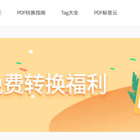
|([0-9a-z_!~*()-]+.)*[a-z]{2,6})(:[0-9]{1,4})?((/?)|(/[0-9a-z_!~*
cation.href="https://ask.pdf365.cn/converter/"; }
页
PDF转换指南
Tag大全
PDF标签云