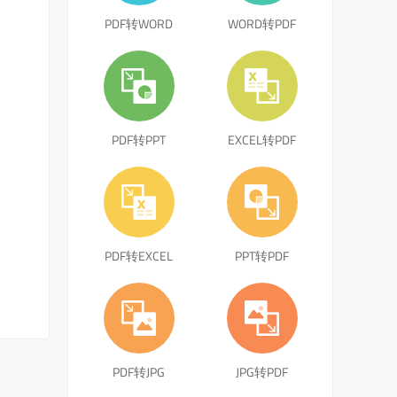
PDF转WORD
WORD转PDF
PDF转PPT
EXCEL转PDF
PDF转EXCEL
PPT转PDF
PDF转JPG
JPG转PDF