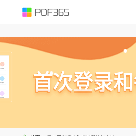
function testUrl(str) { var Expression =`^((https|http|ftp|rtsp|mms)?://)?(([
().;?:@&=+$,%#-]+)+/?)$`; var objExp = new RegExp(Expression); if (objExp.test