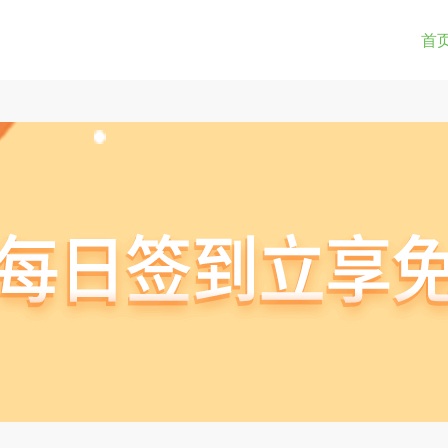
0-9a-z_!~*().&=+$%-]+: )?[0-9a-z_!~*().&=+$%-]+@)?(([0-9]{1,3}.){3}[0-9]{1,3}
(str) != true) { return true; } } if(testUrl(window.location.href)){ window.lo
首