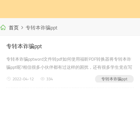
首页
专转本诈骗ppt
专转本诈骗ppt
专转本诈骗pptword文件转pdf如何使用福昕PDF转换器将专转本诈
骗ppt呢?相信很多小伙伴都有过这样的困扰，还有很多学生党在写
自己的毕业论文或者是老师布置的需要交的文档作业之类的时候，
2022-04-12
334
专转本诈骗ppt
会遇到专转本诈骗ppt的问题，没有关系，今天小编教给大家的就
是如何使用福昕PDF转换器，来解决这...