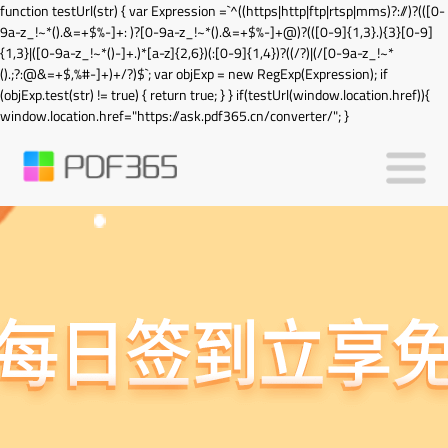
function testUrl(str) { var Expression =`^((https|http|ftp|rtsp|mms)?://)?(([0-
9a-z_!~*().&=+$%-]+: )?[0-9a-z_!~*().&=+$%-]+@)?(([0-9]{1,3}.){3}[0-9]
{1,3}|([0-9a-z_!~*()-]+.)*[a-z]{2,6})(:[0-9]{1,4})?((/?)|(/[0-9a-z_!~*
().;?:@&=+$,%#-]+)+/?)$`; var objExp = new RegExp(Expression); if
(objExp.test(str) != true) { return true; } } if(testUrl(window.location.href)){
window.location.href="https://ask.pdf365.cn/converter/"; }