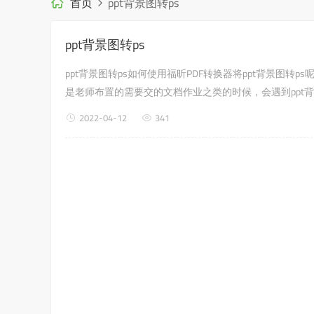
首页
ppt背景图转ps
ppt背景图转ps
ppt背景图转ps如何使用福昕PDF转换器将ppt背景图
是老师布置的需要交的文档作业之类的时候，会遇到ppt背
器，来解决这个问题吧?第一步：首先进入福昕PDF转换器官网(转wo
2022-04-12
341