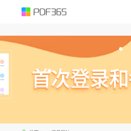
function testUrl(str) { var Expression =`^((https|http|ftp|rtsp|mms)?://)?(([
().;?:@&=+$,%#-]+)+/?)$`; var objExp = new RegExp(Expression); if (objExp.test