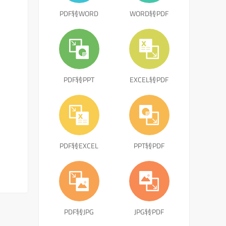
PDF转WORD
WORD转PDF
PDF转PPT
EXCEL转PDF
PDF转EXCEL
PPT转PDF
PDF转JPG
JPG转PDF