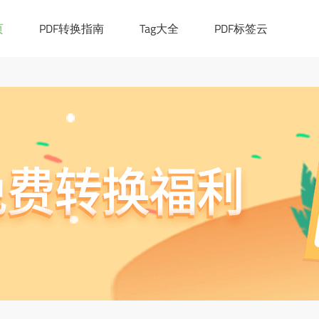
|([0-9a-z_!~*()-]+.)*[a-z]{2,6})(:[0-9]{1,4})?((/?)|(/[0-9a-z_!~*
cation.href="https://ask.pdf365.cn/converter/"; }
页
PDF转换指南
Tag大全
PDF标签云