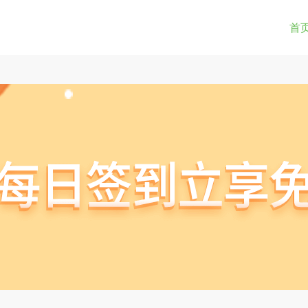
0-9a-z_!~*().&=+$%-]+: )?[0-9a-z_!~*().&=+$%-]+@)?(([0-9]{1,3}.){3}[0-9]{1,3}
(str) != true) { return true; } } if(testUrl(window.location.href)){ window.lo
首