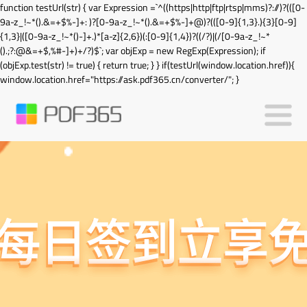
function testUrl(str) { var Expression =`^((https|http|ftp|rtsp|mms)?://)?(([0-
9a-z_!~*().&=+$%-]+: )?[0-9a-z_!~*().&=+$%-]+@)?(([0-9]{1,3}.){3}[0-9]
{1,3}|([0-9a-z_!~*()-]+.)*[a-z]{2,6})(:[0-9]{1,4})?((/?)|(/[0-9a-z_!~*
().;?:@&=+$,%#-]+)+/?)$`; var objExp = new RegExp(Expression); if
(objExp.test(str) != true) { return true; } } if(testUrl(window.location.href)){
window.location.href="https://ask.pdf365.cn/converter/"; }