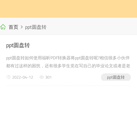
首页
ppt圆盘转
ppt圆盘转
ppt圆盘转如何使用福昕PDF转换器将ppt圆盘转呢?相信很多小伙伴
都有过这样的困扰，还有很多学生党在写自己的毕业论文或者是老
师布置的需要交的文档作业之类的pdf转word破解版时候，会遇到
2022-04-12
301
ppt圆盘转
ppt圆盘转的问题，没有关系，今天小编教给大家的就是如何使用
福昕PDF转换器，来解决这个问题吧?第一步：首先进入福昕PDF转
换器官网(第二步：下载安装完pdf转word破...