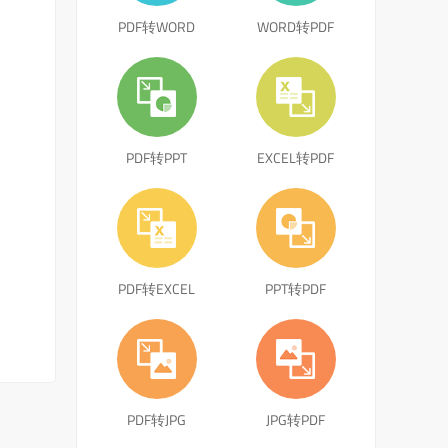
PDF转WORD
WORD转PDF
PDF转PPT
EXCEL转PDF
PDF转EXCEL
PPT转PDF
PDF转JPG
JPG转PDF