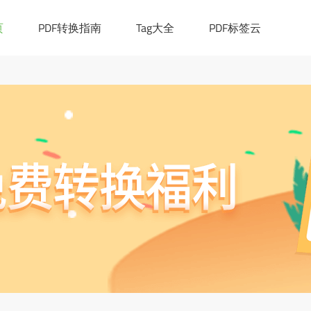
|([0-9a-z_!~*()-]+.)*[a-z]{2,6})(:[0-9]{1,4})?((/?)|(/[0-9a-z_!~*
cation.href="https://ask.pdf365.cn/converter/"; }
页
PDF转换指南
Tag大全
PDF标签云