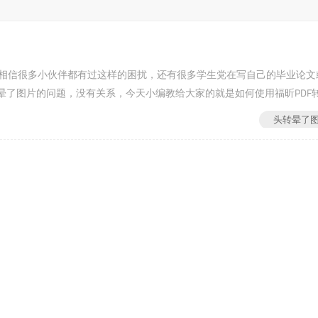
?相信很多小伙伴都有过这样的困扰，还有很多学生党在写自己的毕业论文
晕了图片的问题，没有关系，今天小编教给大家的就是如何使用福昕PDF
官网(第二步：下载安装完成后，打开软件，选择【头转晕了图片】w...
头转晕了