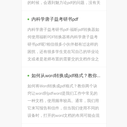
的时候，会遇到魅力论pdf的问题，没有关
系，今天小编教给大家的就是...
内科学唐子益考研书pdf
内科学唐子益考研书pdf-福昕pdf转换器如
何使用福昕PDF转换器将内科学唐子益考
研书pdf呢?相信很多小伙伴都有过这样的
困扰，还有很多学生党在写自己的毕业论
文或者是老师布置的需要交的文档作业之
类的时候，会遇到内科学唐...
如何从word转换成pdf格式？教你两个把word转换成pdf的技巧
如何将Word转换成pdf格式？教你两个诀
窍让word到pdfword是我们工作中常见的
一种文档，使用频率较高。通常，我们用
它来写报告和信件，但当我们使用不同的
设备时，打开的word文档的布局可能会混
乱和混乱。为了解决这个问题，我们可...