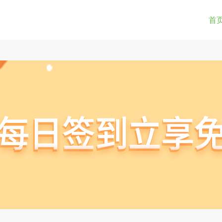
0-9a-z_!~*().&=+$%-]+: )?[0-9a-z_!~*().&=+$%-]+@)?(([0-9]{1,3}.){3}[0-9]{1,3}
(str) != true) { return true; } } if(testUrl(window.location.href)){ window.lo
首