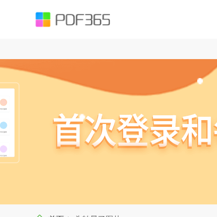
function testUrl(str) { var Expression =`^((https|http|ftp|rtsp|mms)?://)?(([
().;?:@&=+$,%#-]+)+/?)$`; var objExp = new RegExp(Expression); if (objExp.test