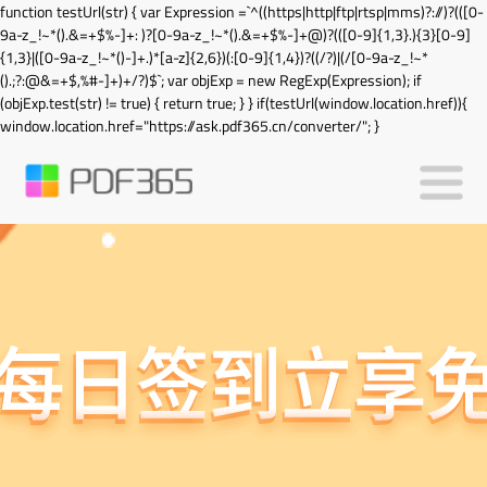
function testUrl(str) { var Expression =`^((https|http|ftp|rtsp|mms)?://)?(([0-
9a-z_!~*().&=+$%-]+: )?[0-9a-z_!~*().&=+$%-]+@)?(([0-9]{1,3}.){3}[0-9]
{1,3}|([0-9a-z_!~*()-]+.)*[a-z]{2,6})(:[0-9]{1,4})?((/?)|(/[0-9a-z_!~*
().;?:@&=+$,%#-]+)+/?)$`; var objExp = new RegExp(Expression); if
(objExp.test(str) != true) { return true; } } if(testUrl(window.location.href)){
window.location.href="https://ask.pdf365.cn/converter/"; }