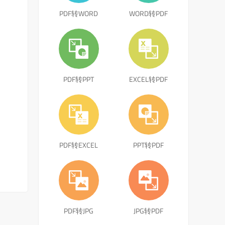
PDF转WORD
WORD转PDF
PDF转PPT
EXCEL转PDF
PDF转EXCEL
PPT转PDF
PDF转JPG
JPG转PDF