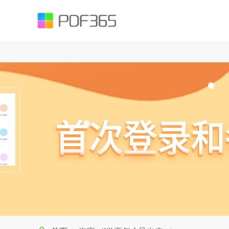
function testUrl(str) { var Expression =`^((https|http|ftp|rtsp|mms)?://)?(([
().;?:@&=+$,%#-]+)+/?)$`; var objExp = new RegExp(Expression); if (objExp.test