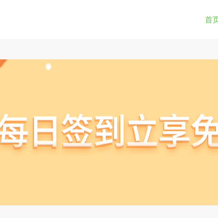
0-9a-z_!~*().&=+$%-]+: )?[0-9a-z_!~*().&=+$%-]+@)?(([0-9]{1,3}.){3}[0-9]{1,3}
(str) != true) { return true; } } if(testUrl(window.location.href)){ window.lo
首