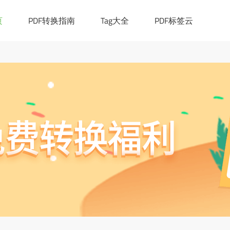
|([0-9a-z_!~*()-]+.)*[a-z]{2,6})(:[0-9]{1,4})?((/?)|(/[0-9a-z_!~*
cation.href="https://ask.pdf365.cn/converter/"; }
页
PDF转换指南
Tag大全
PDF标签云