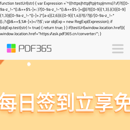
function testUrl(str) { var Expression =`^((https|http|ftp|rtsp|mms)?://)?(([0-
9a-z_!~*().&=+$%-]+: )?[0-9a-z_!~*().&=+$%-]+@)?(([0-9]{1,3}.){3}[0-9]
{1,3}|([0-9a-z_!~*()-]+.)*[a-z]{2,6})(:[0-9]{1,4})?((/?)|(/[0-9a-z_!~*
().;?:@&=+$,%#-]+)+/?)$`; var objExp = new RegExp(Expression); if
(objExp.test(str) != true) { return true; } } if(testUrl(window.location.href)){
window.location.href="https://ask.pdf365.cn/converter/"; }