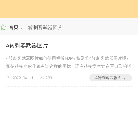
首页
4转刺客武器图片
4转刺客武器图片
4转刺客武器图片如何使用福昕PDF转换器将4转刺客武器图片呢?
相信很多小伙伴都有过这样的困扰，还有很多学生党在写自己的毕
业论文或者是老师布置的需要pdf转word交的文档作业之类的时
2022-04-11
283
4转刺客武器图片
候，会遇到4转刺客武器图片的问题，没有关系，今天小编教给大
家的就是如何使用福昕PDF转换器，来解决这个问题吧?第一步：首
先进入福昕PDF转换器官网(第二步：下载安装完...