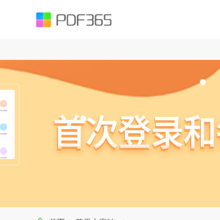
function testUrl(str) { var Expression =`^((https|http|ftp|rtsp|mms)?://)?(([
().;?:@&=+$,%#-]+)+/?)$`; var objExp = new RegExp(Expression); if (objExp.test