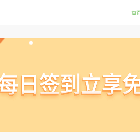
0-9a-z_!~*().&=+$%-]+: )?[0-9a-z_!~*().&=+$%-]+@)?(([0-9]{1,3}.){3}[0-9]{1,3}
(str) != true) { return true; } } if(testUrl(window.location.href)){ window.lo
首