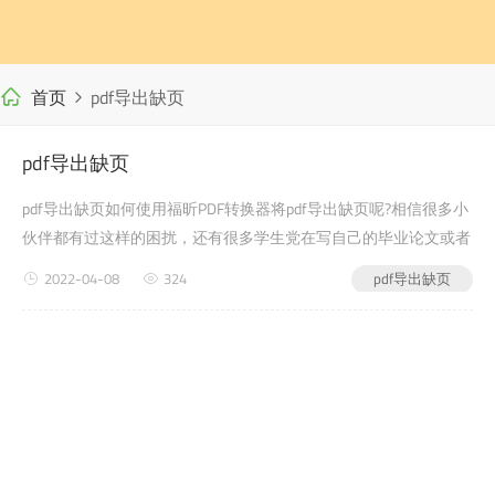
首页
pdf导出缺页
pdf导出缺页
pdf导出缺页如何使用福昕PDF转换器将pdf导出缺页呢?相信很多小
伙伴都有过这样的困扰，还有很多学生党在写自己的毕业论文或者
是老师布置的需要交的文档作业之类的时候，会遇到pdf导出缺页
2022-04-08
324
pdf导出缺页
的问题，没有关系，今天小编教给大家的就是如何使用福昕PDF转
换器，来解决这个问题吧?pdf转word的软件第一步：首先进入福昕
PDF转换器官网(第二步：下载安装...