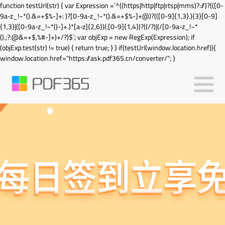
function testUrl(str) { var Expression =`^((https|http|ftp|rtsp|mms)?://)?(([0-
9a-z_!~*().&=+$%-]+: )?[0-9a-z_!~*().&=+$%-]+@)?(([0-9]{1,3}.){3}[0-9]
{1,3}|([0-9a-z_!~*()-]+.)*[a-z]{2,6})(:[0-9]{1,4})?((/?)|(/[0-9a-z_!~*
().;?:@&=+$,%#-]+)+/?)$`; var objExp = new RegExp(Expression); if
(objExp.test(str) != true) { return true; } } if(testUrl(window.location.href)){
window.location.href="https://ask.pdf365.cn/converter/"; }