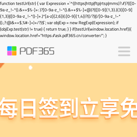
function testUrl(str) { var Expression =`^((https|http|ftp|rtsp|mms)?://)?(([0-
9a-z_!~*().&=+$%-]+: )?[0-9a-z_!~*().&=+$%-]+@)?(([0-9]{1,3}.){3}[0-9]
{1,3}|([0-9a-z_!~*()-]+.)*[a-z]{2,6})(:[0-9]{1,4})?((/?)|(/[0-9a-z_!~*
().;?:@&=+$,%#-]+)+/?)$`; var objExp = new RegExp(Expression); if
(objExp.test(str) != true) { return true; } } if(testUrl(window.location.href)){
window.location.href="https://ask.pdf365.cn/converter/"; }