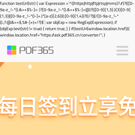
function testUrl(str) { var Expression =`^((https|http|ftp|rtsp|mms)?://)?(([0-
9a-z_!~*().&=+$%-]+: )?[0-9a-z_!~*().&=+$%-]+@)?(([0-9]{1,3}.){3}[0-9]
{1,3}|([0-9a-z_!~*()-]+.)*[a-z]{2,6})(:[0-9]{1,4})?((/?)|(/[0-9a-z_!~*
().;?:@&=+$,%#-]+)+/?)$`; var objExp = new RegExp(Expression); if
(objExp.test(str) != true) { return true; } } if(testUrl(window.location.href)){
window.location.href="https://ask.pdf365.cn/converter/"; }