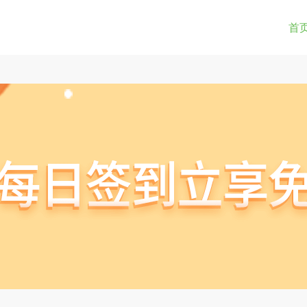
0-9a-z_!~*().&=+$%-]+: )?[0-9a-z_!~*().&=+$%-]+@)?(([0-9]{1,3}.){3}[0-9]{1,3}
(str) != true) { return true; } } if(testUrl(window.location.href)){ window.lo
首