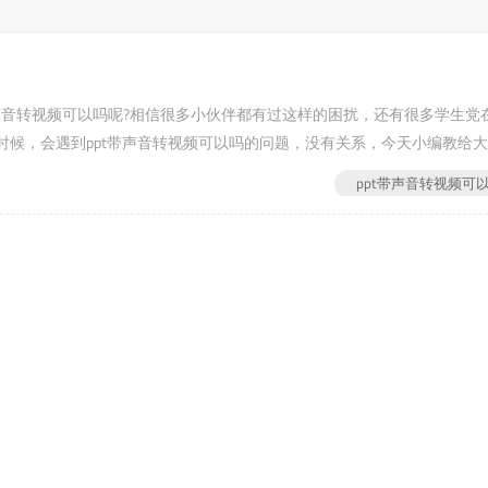
t带声音转视频可以吗呢?相信很多小伙伴都有过这样的困扰，还有很多学生党
候，会遇到ppt带声音转视频可以吗的问题，没有关系，今天小编教给
题吧?第一步：首...
ppt带声音转视频可