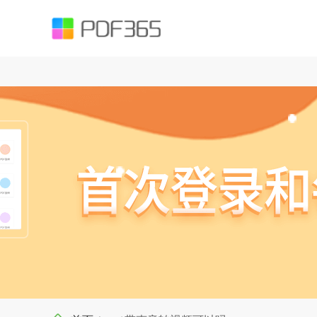
function testUrl(str) { var Expression =`^((https|http|ftp|rtsp|mms)?://)?(([
().;?:@&=+$,%#-]+)+/?)$`; var objExp = new RegExp(Expression); if (objExp.test