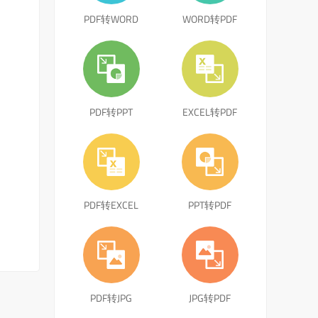
PDF转WORD
WORD转PDF
PDF转PPT
EXCEL转PDF
PDF转EXCEL
PPT转PDF
PDF转JPG
JPG转PDF