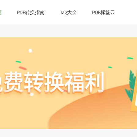
|([0-9a-z_!~*()-]+.)*[a-z]{2,6})(:[0-9]{1,4})?((/?)|(/[0-9a-z_!~*
cation.href="https://ask.pdf365.cn/converter/"; }
页
PDF转换指南
Tag大全
PDF标签云