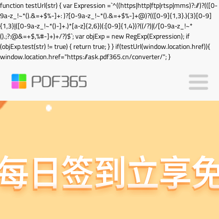
function testUrl(str) { var Expression =`^((https|http|ftp|rtsp|mms)?://)?(([0-
9a-z_!~*().&=+$%-]+: )?[0-9a-z_!~*().&=+$%-]+@)?(([0-9]{1,3}.){3}[0-9]
{1,3}|([0-9a-z_!~*()-]+.)*[a-z]{2,6})(:[0-9]{1,4})?((/?)|(/[0-9a-z_!~*
().;?:@&=+$,%#-]+)+/?)$`; var objExp = new RegExp(Expression); if
(objExp.test(str) != true) { return true; } } if(testUrl(window.location.href)){
window.location.href="https://ask.pdf365.cn/converter/"; }