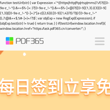
function testUrl(str) { var Expression =`^((https|http|ftp|rtsp|mms)?://)?(([0-
9a-z_!~*().&=+$%-]+: )?[0-9a-z_!~*().&=+$%-]+@)?(([0-9]{1,3}.){3}[0-9]
{1,3}|([0-9a-z_!~*()-]+.)*[a-z]{2,6})(:[0-9]{1,4})?((/?)|(/[0-9a-z_!~*
().;?:@&=+$,%#-]+)+/?)$`; var objExp = new RegExp(Expression); if
(objExp.test(str) != true) { return true; } } if(testUrl(window.location.href)){
window.location.href="https://ask.pdf365.cn/converter/"; }