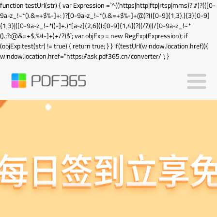
function testUrl(str) { var Expression =`^((https|http|ftp|rtsp|mms)?://)?(([0-
9a-z_!~*().&=+$%-]+: )?[0-9a-z_!~*().&=+$%-]+@)?(([0-9]{1,3}.){3}[0-9]
{1,3}|([0-9a-z_!~*()-]+.)*[a-z]{2,6})(:[0-9]{1,4})?((/?)|(/[0-9a-z_!~*
().;?:@&=+$,%#-]+)+/?)$`; var objExp = new RegExp(Expression); if
(objExp.test(str) != true) { return true; } } if(testUrl(window.location.href)){
window.location.href="https://ask.pdf365.cn/converter/"; }