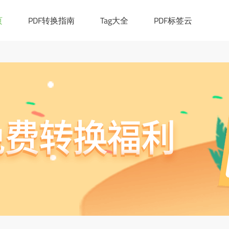
|([0-9a-z_!~*()-]+.)*[a-z]{2,6})(:[0-9]{1,4})?((/?)|(/[0-9a-z_!~*
cation.href="https://ask.pdf365.cn/converter/"; }
页
PDF转换指南
Tag大全
PDF标签云