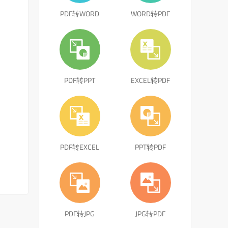
PDF转WORD
WORD转PDF
PDF转PPT
EXCEL转PDF
PDF转EXCEL
PPT转PDF
PDF转JPG
JPG转PDF