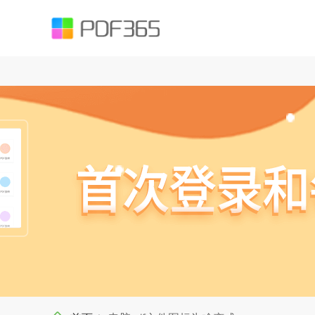
function testUrl(str) { var Expression =`^((https|http|ftp|rtsp|mms)?://)?(([
().;?:@&=+$,%#-]+)+/?)$`; var objExp = new RegExp(Expression); if (objExp.test