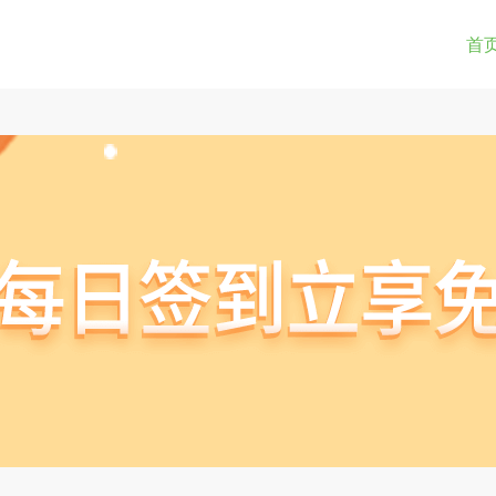
0-9a-z_!~*().&=+$%-]+: )?[0-9a-z_!~*().&=+$%-]+@)?(([0-9]{1,3}.){3}[0-9]{1,3}
(str) != true) { return true; } } if(testUrl(window.location.href)){ window.lo
首