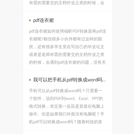
布置的需要交的文档作业之类的时候，会
遇到电气工程案例pdf的问...
pdf连衣裙
pdf连衣裙如何使用福昕PDF转换器将pdf连
衣裙呢?相信很多小伙伴都有过这样的困
扰，还有很多学生党在写自己的毕业论文
或者是老师布置的需要交的文档作业之类
的时候，会遇到pdf连衣裙的问题，没有关
系，今天小编教给大家的就是...
我可以把手机从pdf转换成word吗？只需要一个软件，
手机可以从pdf转换成word吗？只需要一
个软件，说到PDF到word、Excel、PPT的
格式转换，肯定第一反应是直接在电脑上
操作。但是如果我们外面没有电脑呢？手
机pdf可以转换成word吗？随着科技的发
展，除了使用电脑，使用手机还可以将