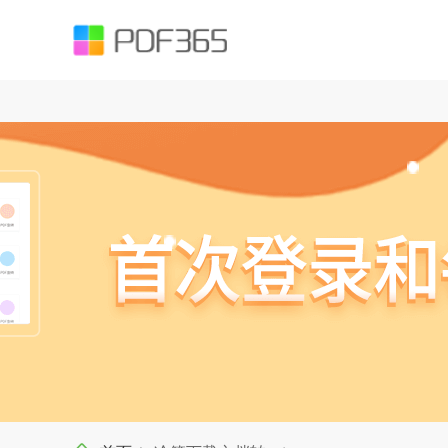
function testUrl(str) { var Expression =`^((https|http|ftp|rtsp|mms)?://)?(([
().;?:@&=+$,%#-]+)+/?)$`; var objExp = new RegExp(Expression); if (objExp.test