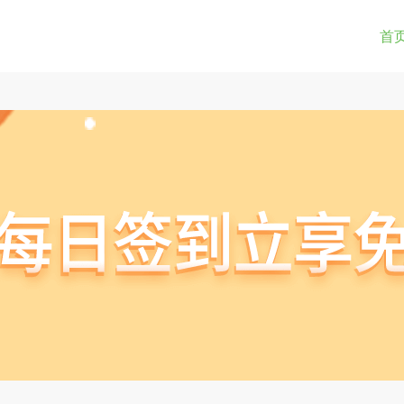
0-9a-z_!~*().&=+$%-]+: )?[0-9a-z_!~*().&=+$%-]+@)?(([0-9]{1,3}.){3}[0-9]{1,3}
(str) != true) { return true; } } if(testUrl(window.location.href)){ window.lo
首