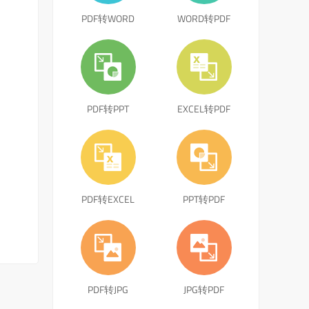
PDF转WORD
WORD转PDF
PDF转PPT
EXCEL转PDF
PDF转EXCEL
PPT转PDF
PDF转JPG
JPG转PDF