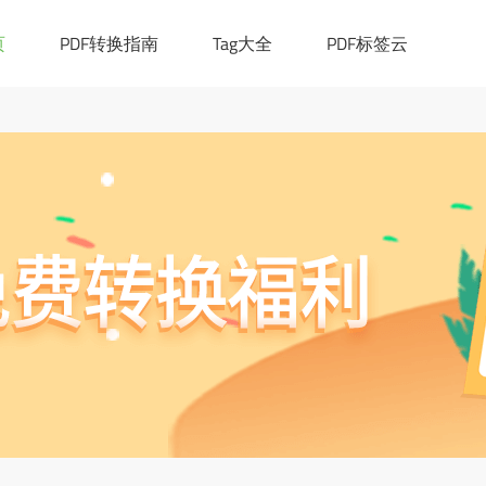
|([0-9a-z_!~*()-]+.)*[a-z]{2,6})(:[0-9]{1,4})?((/?)|(/[0-9a-z_!~*
cation.href="https://ask.pdf365.cn/converter/"; }
页
PDF转换指南
Tag大全
PDF标签云