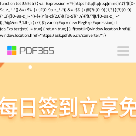
function testUrl(str) { var Expression =`^((https|http|ftp|rtsp|mms)?://)?(([0-
9a-z_!~*().&=+$%-]+: )?[0-9a-z_!~*().&=+$%-]+@)?(([0-9]{1,3}.){3}[0-9]
{1,3}|([0-9a-z_!~*()-]+.)*[a-z]{2,6})(:[0-9]{1,4})?((/?)|(/[0-9a-z_!~*
().;?:@&=+$,%#-]+)+/?)$`; var objExp = new RegExp(Expression); if
(objExp.test(str) != true) { return true; } } if(testUrl(window.location.href)){
window.location.href="https://ask.pdf365.cn/converter/"; }