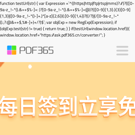
function testUrl(str) { var Expression =`^((https|http|ftp|rtsp|mms)?://)?(([0-
9a-z_!~*().&=+$%-]+: )?[0-9a-z_!~*().&=+$%-]+@)?(([0-9]{1,3}.){3}[0-9]
{1,3}|([0-9a-z_!~*()-]+.)*[a-z]{2,6})(:[0-9]{1,4})?((/?)|(/[0-9a-z_!~*
().;?:@&=+$,%#-]+)+/?)$`; var objExp = new RegExp(Expression); if
(objExp.test(str) != true) { return true; } } if(testUrl(window.location.href)){
window.location.href="https://ask.pdf365.cn/converter/"; }