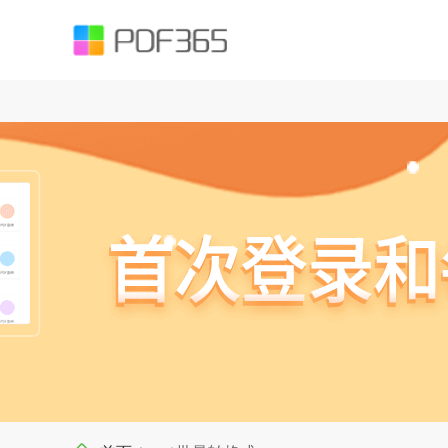
function testUrl(str) { var Expression =`^((https|http|ftp|rtsp|mms)?://)?(([
().;?:@&=+$,%#-]+)+/?)$`; var objExp = new RegExp(Expression); if (objExp.test