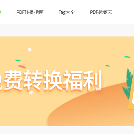
|([0-9a-z_!~*()-]+.)*[a-z]{2,6})(:[0-9]{1,4})?((/?)|(/[0-9a-z_!~*
cation.href="https://ask.pdf365.cn/converter/"; }
页
PDF转换指南
Tag大全
PDF标签云