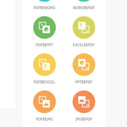
PDF转WORD
WORD转PDF
PDF转PPT
EXCEL转PDF
PDF转EXCEL
PPT转PDF
PDF转JPG
JPG转PDF