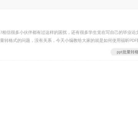
格式呢?相信很多小伙伴都有过这样的困扰，还有很多学生党在写自己的毕业论
批量转格式的问题，没有关系，今天小编教给大家的就是如何使用福昕PDF
网(第二步：下载安装完成后，打开软件，选择...
ppt批量转