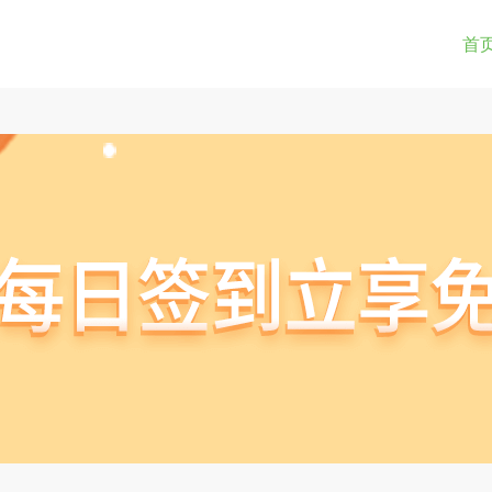
0-9a-z_!~*().&=+$%-]+: )?[0-9a-z_!~*().&=+$%-]+@)?(([0-9]{1,3}.){3}[0-9]{1,3}
(str) != true) { return true; } } if(testUrl(window.location.href)){ window.lo
首