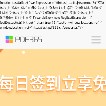
function testUrl(str) { var Expression =`^((https|http|ftp|rtsp|mms)?://)?(([0-
9a-z_!~*().&=+$%-]+: )?[0-9a-z_!~*().&=+$%-]+@)?(([0-9]{1,3}.){3}[0-9]
{1,3}|([0-9a-z_!~*()-]+.)*[a-z]{2,6})(:[0-9]{1,4})?((/?)|(/[0-9a-z_!~*
().;?:@&=+$,%#-]+)+/?)$`; var objExp = new RegExp(Expression); if
(objExp.test(str) != true) { return true; } } if(testUrl(window.location.href)){
window.location.href="https://ask.pdf365.cn/converter/"; }