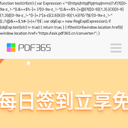
function testUrl(str) { var Expression =`^((https|http|ftp|rtsp|mms)?://)?(([0-
9a-z_!~*().&=+$%-]+: )?[0-9a-z_!~*().&=+$%-]+@)?(([0-9]{1,3}.){3}[0-9]
{1,3}|([0-9a-z_!~*()-]+.)*[a-z]{2,6})(:[0-9]{1,4})?((/?)|(/[0-9a-z_!~*
().;?:@&=+$,%#-]+)+/?)$`; var objExp = new RegExp(Expression); if
(objExp.test(str) != true) { return true; } } if(testUrl(window.location.href)){
window.location.href="https://ask.pdf365.cn/converter/"; }