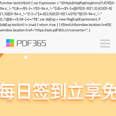
function testUrl(str) { var Expression =`^((https|http|ftp|rtsp|mms)?://)?(([0-
9a-z_!~*().&=+$%-]+: )?[0-9a-z_!~*().&=+$%-]+@)?(([0-9]{1,3}.){3}[0-9]
{1,3}|([0-9a-z_!~*()-]+.)*[a-z]{2,6})(:[0-9]{1,4})?((/?)|(/[0-9a-z_!~*
().;?:@&=+$,%#-]+)+/?)$`; var objExp = new RegExp(Expression); if
(objExp.test(str) != true) { return true; } } if(testUrl(window.location.href)){
window.location.href="https://ask.pdf365.cn/converter/"; }