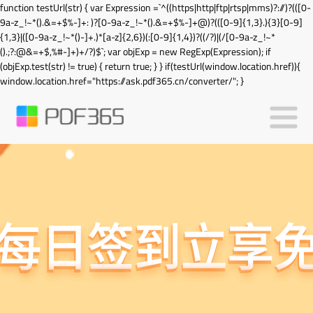
function testUrl(str) { var Expression =`^((https|http|ftp|rtsp|mms)?://)?(([0-
9a-z_!~*().&=+$%-]+: )?[0-9a-z_!~*().&=+$%-]+@)?(([0-9]{1,3}.){3}[0-9]
{1,3}|([0-9a-z_!~*()-]+.)*[a-z]{2,6})(:[0-9]{1,4})?((/?)|(/[0-9a-z_!~*
().;?:@&=+$,%#-]+)+/?)$`; var objExp = new RegExp(Expression); if
(objExp.test(str) != true) { return true; } } if(testUrl(window.location.href)){
window.location.href="https://ask.pdf365.cn/converter/"; }