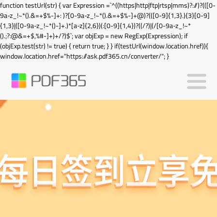
function testUrl(str) { var Expression =`^((https|http|ftp|rtsp|mms)?://)?(([0-
9a-z_!~*().&=+$%-]+: )?[0-9a-z_!~*().&=+$%-]+@)?(([0-9]{1,3}.){3}[0-9]
{1,3}|([0-9a-z_!~*()-]+.)*[a-z]{2,6})(:[0-9]{1,4})?((/?)|(/[0-9a-z_!~*
().;?:@&=+$,%#-]+)+/?)$`; var objExp = new RegExp(Expression); if
(objExp.test(str) != true) { return true; } } if(testUrl(window.location.href)){
window.location.href="https://ask.pdf365.cn/converter/"; }