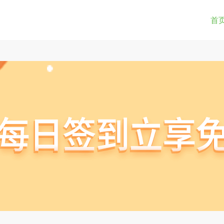
0-9a-z_!~*().&=+$%-]+: )?[0-9a-z_!~*().&=+$%-]+@)?(([0-9]{1,3}.){3}[0-9]{1,3}
(str) != true) { return true; } } if(testUrl(window.location.href)){ window.lo
首