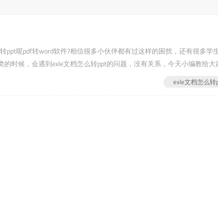
怎么转ppt呢pdf转word软件?相信很多小伙伴都有过这样的困扰，还有很多学
时候，会遇到exle文档怎么转ppt的问题，没有关系，今天小编教给大
先进入福昕PDF转换器官网(pdf转word软件第二步：下载安...
exle文档怎么转p