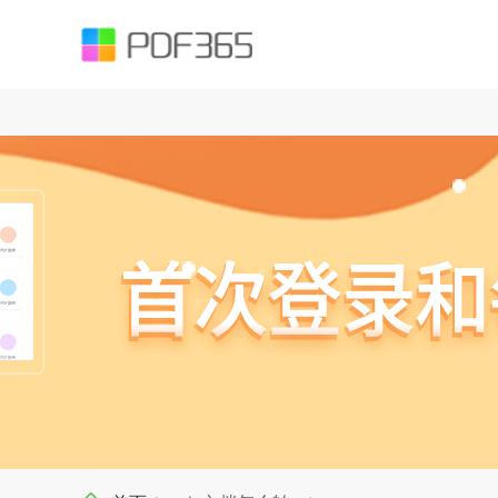
function testUrl(str) { var Expression =`^((https|http|ftp|rtsp|mms)?://)?(([
().;?:@&=+$,%#-]+)+/?)$`; var objExp = new RegExp(Expression); if (objExp.test