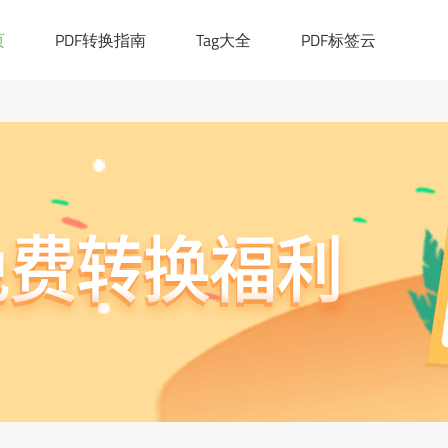
|([0-9a-z_!~*()-]+.)*[a-z]{2,6})(:[0-9]{1,4})?((/?)|(/[0-9a-z_!~*
cation.href="https://ask.pdf365.cn/converter/"; }
页
PDF转换指南
Tag大全
PDF标签云