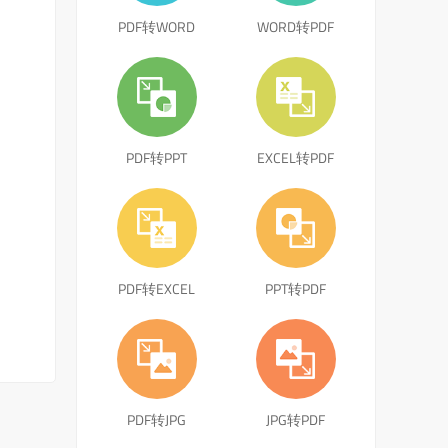
PDF转WORD
WORD转PDF
PDF转PPT
EXCEL转PDF
PDF转EXCEL
PPT转PDF
PDF转JPG
JPG转PDF