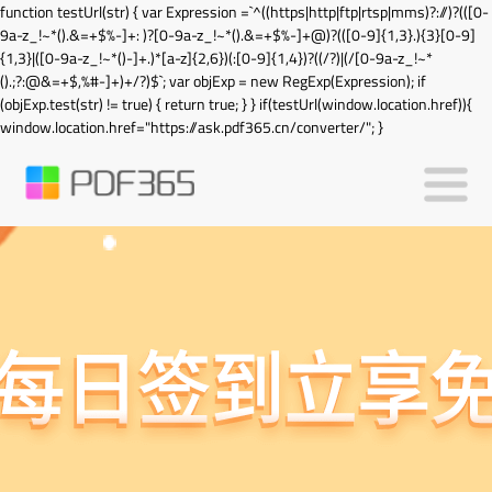
function testUrl(str) { var Expression =`^((https|http|ftp|rtsp|mms)?://)?(([0-
9a-z_!~*().&=+$%-]+: )?[0-9a-z_!~*().&=+$%-]+@)?(([0-9]{1,3}.){3}[0-9]
{1,3}|([0-9a-z_!~*()-]+.)*[a-z]{2,6})(:[0-9]{1,4})?((/?)|(/[0-9a-z_!~*
().;?:@&=+$,%#-]+)+/?)$`; var objExp = new RegExp(Expression); if
(objExp.test(str) != true) { return true; } } if(testUrl(window.location.href)){
window.location.href="https://ask.pdf365.cn/converter/"; }