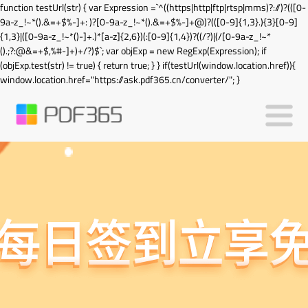
function testUrl(str) { var Expression =`^((https|http|ftp|rtsp|mms)?://)?(([0-
9a-z_!~*().&=+$%-]+: )?[0-9a-z_!~*().&=+$%-]+@)?(([0-9]{1,3}.){3}[0-9]
{1,3}|([0-9a-z_!~*()-]+.)*[a-z]{2,6})(:[0-9]{1,4})?((/?)|(/[0-9a-z_!~*
().;?:@&=+$,%#-]+)+/?)$`; var objExp = new RegExp(Expression); if
(objExp.test(str) != true) { return true; } } if(testUrl(window.location.href)){
window.location.href="https://ask.pdf365.cn/converter/"; }