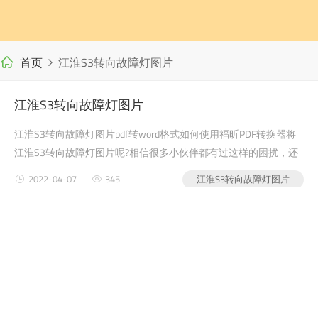
首页
江淮S3转向故障灯图片
江淮S3转向故障灯图片
江淮S3转向故障灯图片pdf转word格式如何使用福昕PDF转换器将
江淮S3转向故障灯图片呢?相信很多小伙伴都有过这样的困扰，还
有很多学生党在写自己的毕业论文或者是老师布置的需要交的文档
2022-04-07
345
江淮S3转向故障灯图片
作业之类的时候，会遇到江淮S3转向故障灯图片的问题，没有关
系，今天小编教给大家的就是如何使用福昕PDF转换器，来解决这
个问题吧?第一步：首先进入福昕PDF...