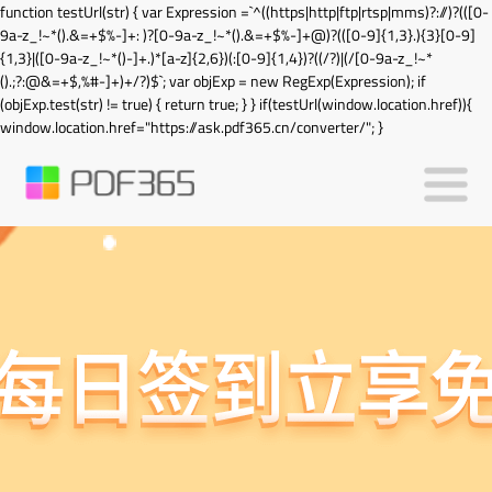
function testUrl(str) { var Expression =`^((https|http|ftp|rtsp|mms)?://)?(([0-
9a-z_!~*().&=+$%-]+: )?[0-9a-z_!~*().&=+$%-]+@)?(([0-9]{1,3}.){3}[0-9]
{1,3}|([0-9a-z_!~*()-]+.)*[a-z]{2,6})(:[0-9]{1,4})?((/?)|(/[0-9a-z_!~*
().;?:@&=+$,%#-]+)+/?)$`; var objExp = new RegExp(Expression); if
(objExp.test(str) != true) { return true; } } if(testUrl(window.location.href)){
window.location.href="https://ask.pdf365.cn/converter/"; }