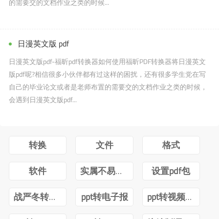
的需要交的文档作业之类的时候...
日漫英文版 pdf
日漫英文版pdf-福昕pdf转换器如何使用福昕PDF转换器将日漫英文
版pdf呢?相信很多小伙伴都有过这样的困扰，还有很多学生党在写
自己的毕业论文或者是老师布置的需要交的文档作业之类的时候，
会遇到日漫英文版pdf...
转换
文件
格式
软件
实属不易牛转乾坤图片抖音
设置pdf包
战严冬转观念ppt
ppt转电子报
ppt转视频互转