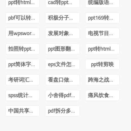
ppt转html技术
cad转ppt可以吗
统编版语文四年级下册电子课本pdf
pbf可以转ppt吗
积极分子转预备党员ppt
ppt169转成43怎么内容排版不变
用wpsword转ppt
发展对象转预备党员答辩ppt
电视节目导播郑月pdf
拍照转ppt安卓
ppt图形翻转内容不转
ppt转html前端
ppt简体字转繁体字全篇
eps文件怎么转ppt
ppt转剪映
考研词汇闪过2022版PDF
看盘口做短线曹明成Pdf
跨海之战金门海南一江山PDF下载
spss统计分析与数据挖掘第三版pdf
小舍得pdf百度网盘
痛风饮食调养一本就够pdf下载
中国共享经济发展报告(2020)pdf
pdf拆分多个pdf免费